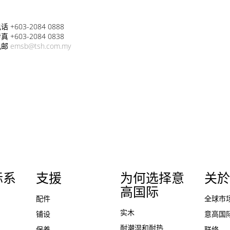
话 +603-2084 0888
真 +603-2084 0838
电邮
emsb@tsh.com.my
际系
支援
为何选择意
关於
高国际
配件
全球市
实木
铺设
意高国
耐潮湿和耐热
保养
联络