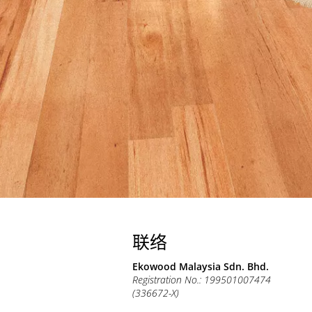
联络
Ekowood Malaysia Sdn. Bhd.
Registration No.: 199501007474
(336672-X)