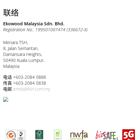
联络
Ekowood Malaysia Sdn. Bhd.
Registration No.: 199501007474 (336672-X)
Menara TSH,
8, Jalan Semantan,
Damansara Heights,
50490 Kuala Lumpur,
Malaysia
电话 +603-2084 0888
传真 +603-2084 0838
电邮
emsb@tsh.com.my