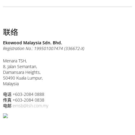
联络
Ekowood Malaysia Sdn. Bhd.
Registration No.: 199501007474 (336672-X)
Menara TSH,
8, Jalan Semantan,
Damansara Heights,
50490 Kuala Lumpur,
Malaysia
电话 +603-2084 0888
传真 +603-2084 0838
电邮
emsb@tsh.com.my