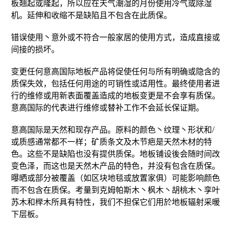
板翘起或隆起，所以应在天气潮湿的月份使用冷气或除湿
机。延伸和收缩不是缺陷且不包含在此质保。
错误使用丶意外或不符合一般家居的使用方式，造成直接或
间接的损坏。
变更任何意高国际地板产品将促使任何与所有明确或隐含的
质保失效，包括任何用途的可销性或适用性。最终使用者进
行的维修或用新表面覆盖造成的地板变更是不会享有质保。
意高国际的代表进行维修或替补工作不会延长保证期。
意高国际是天然和现存产品。原料的颜色丶纹理丶形状和/
或质感通常都不一样；矿质条文及木节疤是天然木材的特
色。这些不是缺陷也没有提供质保。地板铺设後会随时间改
变色泽，而这也是天然木产品的特色，并没有包含在质保。
曝晒或部分被覆盖（如区块地毯或放置家俱）可能影响颜色
而不包含在质保。考量到克姆帕斯木丶枫木丶胡桃木丶孪叶
苏木和榉木所具有特性，我们不担保它们用於地板辐射采暖
下层板。