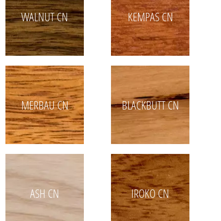
WALNUT CN
KEMPAS CN
MERBAU CN
BLACKBUTT CN
ASH CN
IROKO CN