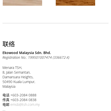
联络
Ekowood Malaysia Sdn. Bhd.
Registration No.: 199501007474 (336672-X)
Menara TSH,
8, Jalan Semantan,
Damansara Heights,
50490 Kuala Lumpur,
Malaysia
电话 +603-2084 0888
传真 +603-2084 0838
电邮
emsb@tsh.com.my