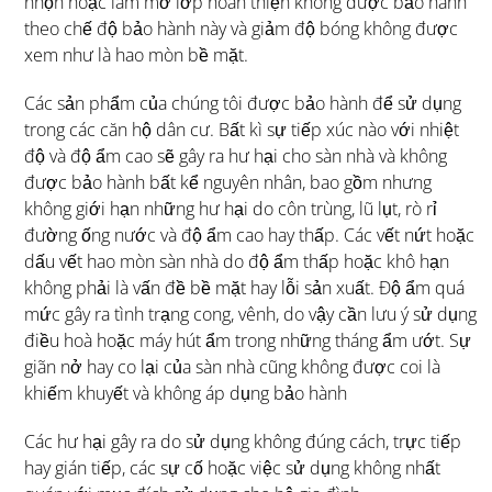
nhọn hoặc làm mờ lớp hoàn thiện không được bảo hành
theo chế độ bảo hành này và giảm độ bóng không được
xem như là hao mòn bề mặt.
Các sản phẩm của chúng tôi được bảo hành để sử dụng
trong các căn hộ dân cư. Bất kì sự tiếp xúc nào với nhiệt
độ và độ ẩm cao sẽ gây ra hư hại cho sàn nhà và không
được bảo hành bất kể nguyên nhân, bao gồm nhưng
không giới hạn những hư hại do côn trùng, lũ lụt, rò rỉ
đường ống nước và độ ẩm cao hay thấp. Các vết nứt hoặc
dấu vết hao mòn sàn nhà do độ ẩm thấp hoặc khô hạn
không phải là vấn đề bề mặt hay lỗi sản xuất. Độ ẩm quá
mức gây ra tình trạng cong, vênh, do vậy cần lưu ý sử dụng
điều hoà hoặc máy hút ẩm trong những tháng ẩm ướt. Sự
giãn nở hay co lại của sàn nhà cũng không được coi là
khiếm khuyết và không áp dụng bảo hành
Các hư hại gây ra do sử dụng không đúng cách, trực tiếp
hay gián tiếp, các sự cố hoặc việc sử dụng không nhất