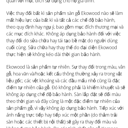
quán với mục đích sử dụng cho hộ gia đình.
Việc thay đổi bất kì sản phẩm sàn gỗ Ekowood nào sẽ làm
mất hiệu lực của bất kì và tất cả các chế độ bảo hành,
theo quy định hay ngụ ý, bao gồm mục đích thương mại và
các mục đích khác. Không áp dụng bảo hành đối với việc
thay đổi do sửa chữa hay tái tạo bề mặt do người dùng
cuối cùng. Sửa chữa hay thay thế do đại diện Ekowood
thực hiện sẽ không kéo dài thời gian bảo hành.
Ekowood là sản phẩm tự nhiên. Sự thay đổi trong màu, vân
gỗ, hoa văn và/hoặc kết cấu thông thường xảy ra trong vật
liệu gốc; các vệt khoáng và các đầu mấu nhỏ cũng là đặc
điểm tự nhiên của gỗ. Đó không phải là khiếm khuyết và sẽ
không áp dụng chế độ bảo hành. Sàn lắp đặt sẽ đổi màu
theo thời gian và đây cũng là một đặc điểm tự nhiên của
sản phẩm gỗ, vì vậy không áp dụng bảo hành. Tiếp xúc với
ánh nắng trực tiếp hay tiếp xúc một phần (do thảm trải
sàn hoặc các thiết bị nội thất) sẽ gây ra thay đổi màu và