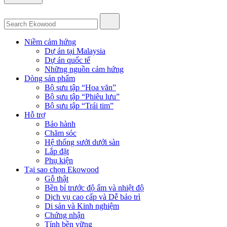
Niềm cảm hứng
Dự án tại Malaysia
Dự án quốc tế
Những nguồn cảm hứng
Dòng sản phẩm
Bộ sưu tập “Hoa văn”
Bộ sưu tập “Phiêu lưu”
Bộ sưu tập “Trái tim”
Hỗ trợ
Bảo hành
Chăm sóc
Hệ thống sưởi dưới sàn
Lắp đặt
Phụ kiện
Tại sao chọn Ekowood
Gỗ thật
Bền bỉ trước độ ẩm và nhiệt độ
Dịch vụ cao cấp và Dễ bảo trì
Di sản và Kinh nghiệm
Chứng nhận
Tính bền vững