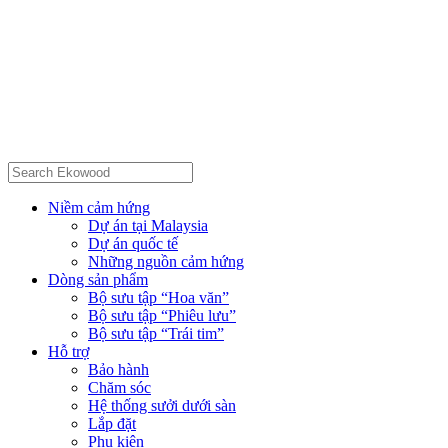
Niềm cảm hứng
Dự án tại Malaysia
Dự án quốc tế
Những nguồn cảm hứng
Dòng sản phẩm
Bộ sưu tập “Hoa văn”
Bộ sưu tập “Phiêu lưu”
Bộ sưu tập “Trái tim”
Hỗ trợ
Bảo hành
Chăm sóc
Hệ thống sưởi dưới sàn
Lắp đặt
Phụ kiện