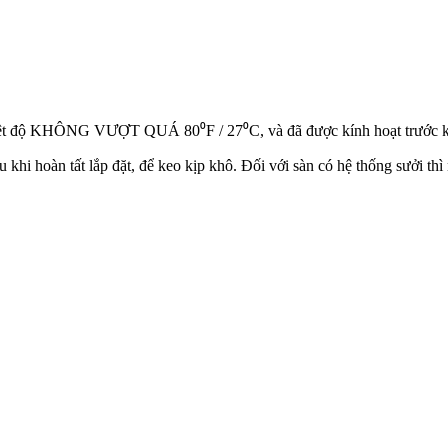
iệt độ KHÔNG VƯỢT QUÁ 80⁰F / 27⁰C, và đã được kính hoạt trước khi 
au khi hoàn tất lắp đặt, để keo kịp khô. Đối với sàn có hệ thống sưởi th